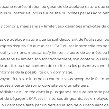
 fait aucune représentation ou garantie de quelque nature que c
us ou matériels inclus sur ce site ou postés par les administ
, y compris, mais sans s’y limiter, aux garanties implicites 
 quelque nature que ce soit découlant de l’utilisation ou de
propres risques. En aucun cas LEAF ou ses intermédiaires n
tif (y compris, mais sans s’y limiter, la perte de données ou 
mais sans s’y limiter, son fonctionnement, son contenu ou les 
te lié au site, ou tout contenu de ce site, ou les présentes condi
informés de la possibilité d’un dommage.
envoyant à un site interne ou externe, vous acceptez le fait q
s à partir de son propre site ou d’un site tiers.
édiaires est limitée dans la plus grande mesure permise par l
t de dégager LEAF, ses filiales, ses dirigeants, ses employés 
ion ou demande faite par un tiers en raison de ou découlant de